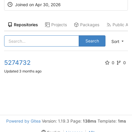
Joined on
Apr 30, 2026
Repositories
Projects
Packages
Public Act
Search
Sort
5274732
0
0
Updated
3 months ago
Powered by Gitea
Version: 1.19.3 Page:
138ms
Template:
1ms