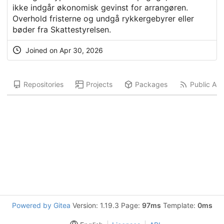
ikke indgår økonomisk gevinst for arrangøren.
Overhold fristerne og undgå rykkergebyrer eller
bøder fra Skattestyrelsen.
Joined on
Apr 30, 2026
Repositories
Projects
Packages
Public Acti
Powered by Gitea
Version: 1.19.3 Page:
97ms
Template:
0ms