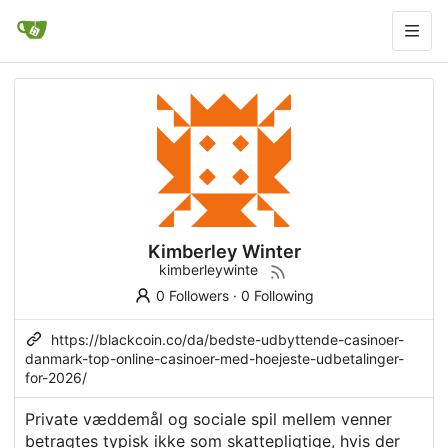
Kimberley Winter
kimberleywinte
0 Followers
·
0 Following
https://blackcoin.co/da/bedste-udbyttende-casinoer-
danmark-top-online-casinoer-med-hoejeste-udbetalinger-
for-2026/
Private væddemål og sociale spil mellem venner
betragtes typisk ikke som skattepligtige, hvis der