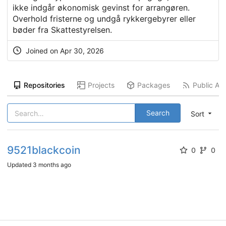
ikke indgår økonomisk gevinst for arrangøren.
Overhold fristerne og undgå rykkergebyrer eller
bøder fra Skattestyrelsen.
Joined on
Apr 30, 2026
Repositories
Projects
Packages
Public Act
Search
Sort
9521blackcoin
0
0
Updated
3 months ago