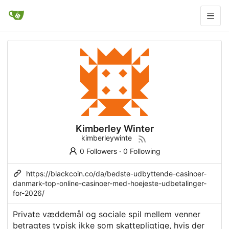
Kimberley Winter
kimberleywinte
0 Followers
·
0 Following
https://blackcoin.co/da/bedste-udbyttende-casinoer-
danmark-top-online-casinoer-med-hoejeste-udbetalinger-
for-2026/
Private væddemål og sociale spil mellem venner
betragtes typisk ikke som skattepligtige, hvis der