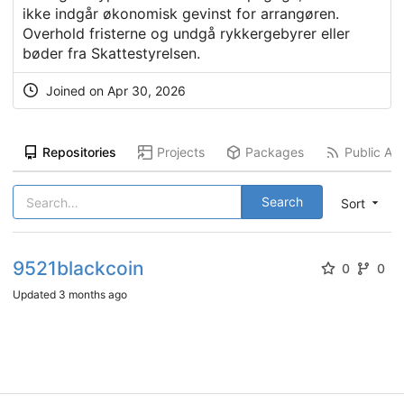
ikke indgår økonomisk gevinst for arrangøren.
Overhold fristerne og undgå rykkergebyrer eller
bøder fra Skattestyrelsen.
Joined on
Apr 30, 2026
Repositories
Projects
Packages
Public Act
Search
Sort
9521blackcoin
0
0
Updated
3 months ago